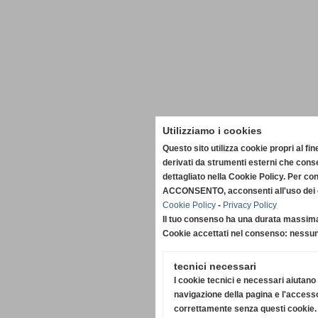
Utilizziamo i cookies
Questo sito utilizza cookie propri al fi
derivati da strumenti esterni che conse
dettagliato nella Cookie Policy. Per co
ACCONSENTO, acconsenti all'uso dei co
Cookie Policy
-
Privacy Policy
Il tuo consenso ha una durata massima
Cookie accettati nel consenso: ness
tecnici necessari
I cookie tecnici e necessari aiutano 
navigazione della pagina e l'accesso
correttamente senza questi cookie.