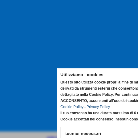
Utilizziamo i cookies
Questo sito utilizza cookie propri al fine di 
derivati da strumenti esterni che consentono
dettagliato nella Cookie Policy. Per continua
ACCONSENTO, acconsenti all'uso dei cookie. 
Cookie Policy
-
Privacy Policy
Il tuo consenso ha una durata massima di 6 
Cookie accettati nel consenso: nessun con
tecnici necessari