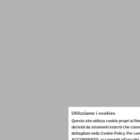
Utilizziamo i cookies
Questo sito utilizza cookie propri al fi
derivati da strumenti esterni che conse
dettagliato nella Cookie Policy. Per co
ACCONSENTO, acconsenti all'uso dei co