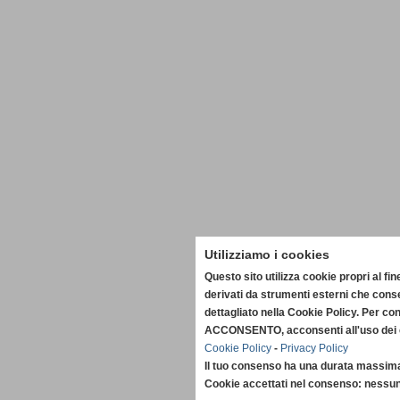
Utilizziamo i cookies
Questo sito utilizza cookie propri al fi
derivati da strumenti esterni che conse
dettagliato nella Cookie Policy. Per co
ACCONSENTO, acconsenti all'uso dei co
Cookie Policy
-
Privacy Policy
Il tuo consenso ha una durata massima
Cookie accettati nel consenso: ness