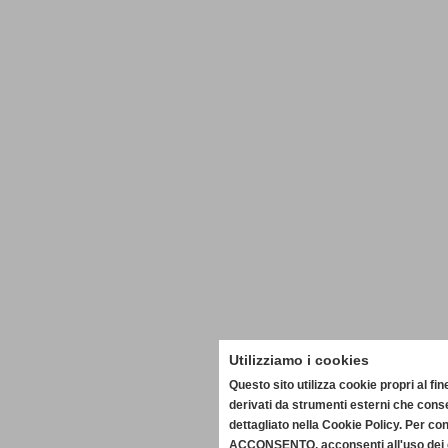
Utilizziamo i cookies
Questo sito utilizza cookie propri al fi
derivati da strumenti esterni che conse
dettagliato nella Cookie Policy. Per co
ACCONSENTO, acconsenti all'uso dei co