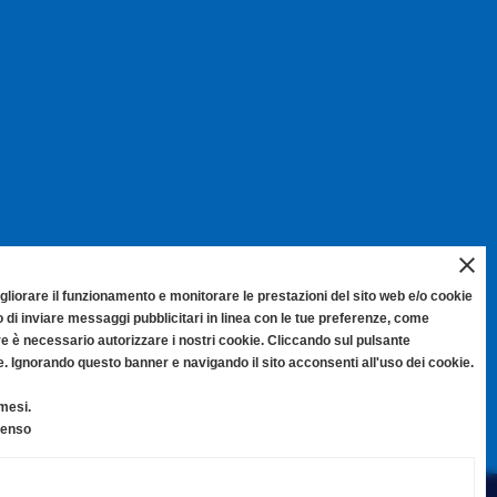
close
migliorare il funzionamento e monitorare le prestazioni del sito web e/o cookie
 di inviare messaggi pubblicitari in linea con le tue preferenze, come
re è necessario autorizzare i nostri cookie. Cliccando sul pulsante
Ignorando questo banner e navigando il sito acconsenti all'uso dei cookie.
mesi.
senso