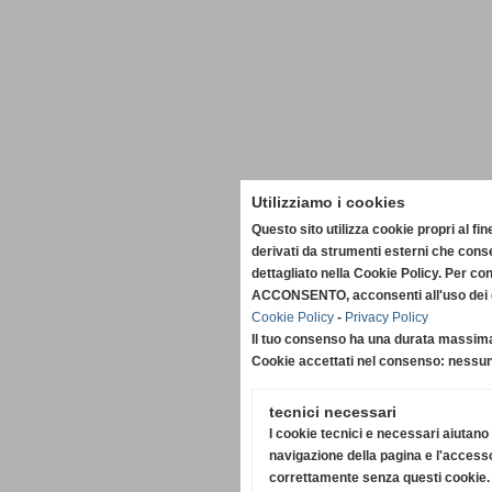
Utilizziamo i cookies
Questo sito utilizza cookie propri al fi
derivati da strumenti esterni che conse
dettagliato nella Cookie Policy. Per co
ACCONSENTO, acconsenti all'uso dei co
Cookie Policy
-
Privacy Policy
Il tuo consenso ha una durata massima
Cookie accettati nel consenso: ness
tecnici necessari
I cookie tecnici e necessari aiutano 
navigazione della pagina e l'accesso
correttamente senza questi cookie.