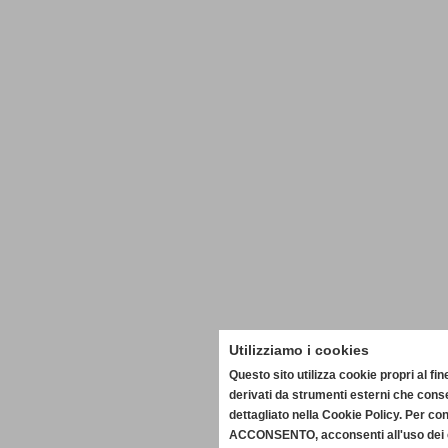
Utilizziamo i cookies
Questo sito utilizza cookie propri al fi
derivati da strumenti esterni che conse
dettagliato nella Cookie Policy. Per co
ACCONSENTO, acconsenti all'uso dei co