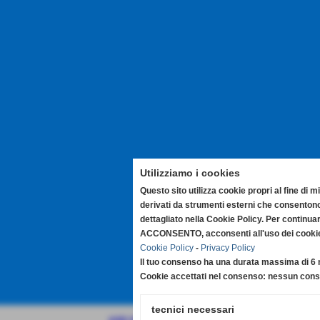
Utilizziamo i cookies
Questo sito utilizza cookie propri al fine di 
derivati da strumenti esterni che consentono
dettagliato nella Cookie Policy. Per continua
ACCONSENTO, acconsenti all'uso dei cookie. 
Cookie Policy
-
Privacy Policy
Il tuo consenso ha una durata massima di 6 
Cookie accettati nel consenso: nessun con
tecnici necessari