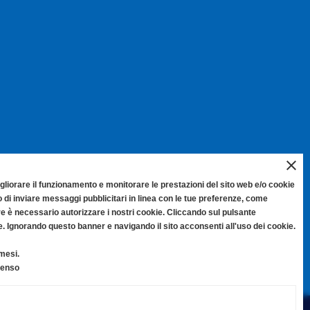
close
migliorare il funzionamento e monitorare le prestazioni del sito web e/o cookie
 di inviare messaggi pubblicitari in linea con le tue preferenze, come
re è necessario autorizzare i nostri cookie. Cliccando sul pulsante
Ignorando questo banner e navigando il sito acconsenti all'uso dei cookie.
mesi.
senso