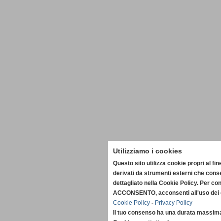
Utilizziamo i cookies
Questo sito utilizza cookie propri al fi
derivati da strumenti esterni che conse
dettagliato nella Cookie Policy. Per co
ACCONSENTO, acconsenti all'uso dei co
Cookie Policy
-
Privacy Policy
Il tuo consenso ha una durata massima