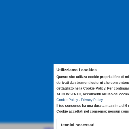
Utilizziamo i cookies
Questo sito utilizza cookie propri al fine di 
derivati da strumenti esterni che consentono
dettagliato nella Cookie Policy. Per continua
ACCONSENTO, acconsenti all'uso dei cookie. 
Cookie Policy
-
Privacy Policy
Il tuo consenso ha una durata massima di 6 
Cookie accettati nel consenso: nessun con
tecnici necessari