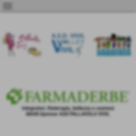
menu
Albo d'oro Vivil - Coppa Trive
Integratori, fitoterapia, bellezza e cosmesi
MAIN Sponsor ASD PALLAVOLO VIVIL