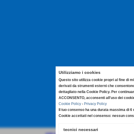
Utilizziamo i cookies
Questo sito utilizza cookie propri al fine di 
derivati da strumenti esterni che consentono
dettagliato nella Cookie Policy. Per continua
ACCONSENTO, acconsenti all'uso dei cookie. 
Cookie Policy
-
Privacy Policy
Il tuo consenso ha una durata massima di 6 
Cookie accettati nel consenso: nessun con
tecnici necessari